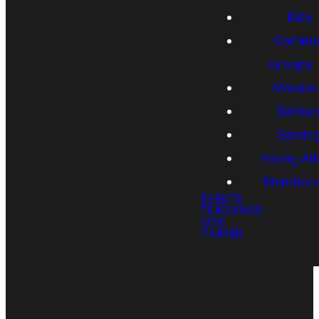
Kids
Commun
Groups
Missio
Senior
Servin
Young Adu
Members
EVENTS
TEACHINGS
GIVE
PRAYER