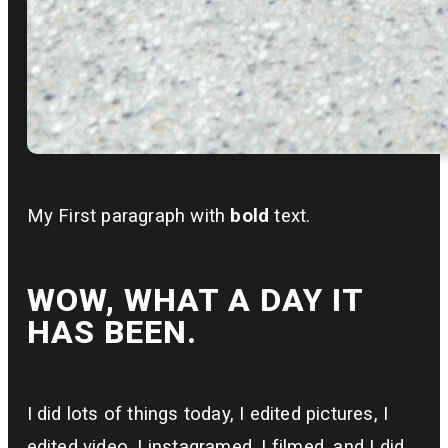
My First paragraph with
bold
text.
WOW, WHAT A DAY IT
HAS BEEN.
I did lots of things today, I edited pictures, I
edited video, I instagramed, I filmed, and I did