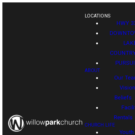
LOCATIONS
HWY 3
DOWNT
LAK
COUNTR
PURSUI
ABOUT
Our Te
Visio
Beliefs
Facili
Rentals
CHURCH LIFE
Youth